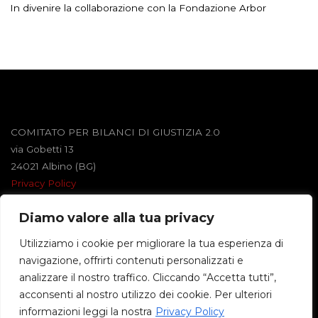
In divenire la collaborazione con la Fondazione Arbor
COMITATO PER BILANCI DI GIUSTIZIA 2.0
via Gobetti 13
24021 Albino (BG)
Privacy Policy
Diamo valore alla tua privacy
Powered by
Roseta
&
WordPress
.
Utilizziamo i cookie per migliorare la tua esperienza di
navigazione, offrirti contenuti personalizzati e
©2026 BILANCI DI GIUSTIZIA
analizzare il nostro traffico. Cliccando “Accetta tutti”,
acconsenti al nostro utilizzo dei cookie. Per ulteriori
informazioni leggi la nostra
Privacy Policy