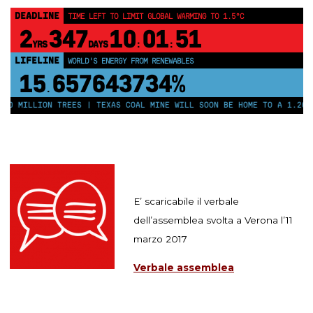
DEADLINE
TIME LEFT TO LIMIT GLOBAL WARMING TO 1.5°C
2
347
10
01
51
YRS
DAYS
:
:
LIFELINE
WORLD'S ENERGY FROM RENEWABLES
15
657643739%
.
50 MILLION TREES | TEXAS COAL MINE WILL SOON BE HOME TO A 1.2GW 
E’ scaricabile il verbale
dell’assemblea svolta a Verona l’11
marzo 2017
Verbale assemblea