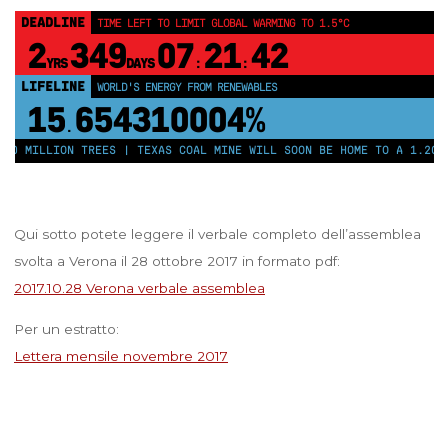
DEADLINE
TIME LEFT TO LIMIT GLOBAL WARMING TO 1.5°C
2
349
07
21
42
YRS
DAYS
:
:
LIFELINE
WORLD'S ENERGY FROM RENEWABLES
15
654310010%
.
50 MILLION TREES | TEXAS COAL MINE WILL SOON BE HOME TO A 1.2GW 
Qui sotto potete leggere il verbale completo dell’assemblea
svolta a Verona il 28 ottobre 2017 in formato pdf:
2017.10.28 Verona verbale assemblea
Per un estratto:
Lettera mensile novembre 2017