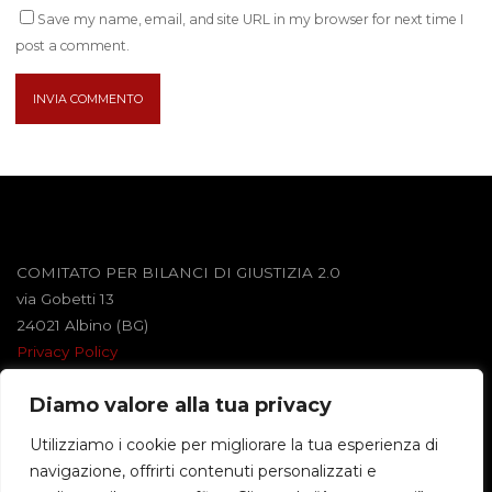
Save my name, email, and site URL in my browser for next time I
post a comment.
COMITATO PER BILANCI DI GIUSTIZIA 2.0
via Gobetti 13
24021 Albino (BG)
Privacy Policy
Diamo valore alla tua privacy
Powered by
Roseta
&
WordPress
.
Utilizziamo i cookie per migliorare la tua esperienza di
navigazione, offrirti contenuti personalizzati e
©2026 BILANCI DI GIUSTIZIA