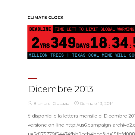
CLIMATE CLOCK
DEADLINE
TIME LEFT TO LIMIT GLOBAL WARMING
2
349
18
34
YRS
DAYS
:
:
LANT 250 MILLION TREES | TEXAS COAL MINE WILL SOON
Dicembre 2013
Bilanci di Giustizia
Gennaio 13, 2014
è disponibile la lettera mensile di Dicembre 201
versione on-line http://us6.campaign-archive2
u=5d175779f54474fbb0ccb4bbc&id=15fbfd0