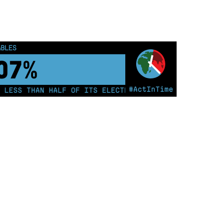
ABLES
12%
#ActInTime
LESS THAN HALF OF ITS ELECTRICITY FROM COAL FOR TH