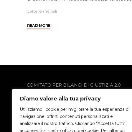
Lettere mensili
"Dicembre
READ MORE
2013"
COMITATO PER BILANCI DI GIUSTIZIA 2.0
via Gobetti 13
Diamo valore alla tua privacy
24021 Albino (BG)
Privacy Policy
Utilizziamo i cookie per migliorare la tua esperienza di
navigazione, offrirti contenuti personalizzati e
analizzare il nostro traffico. Cliccando “Accetta tutti”,
acconsenti al nostro utilizzo dei cookie. Per ulteriori