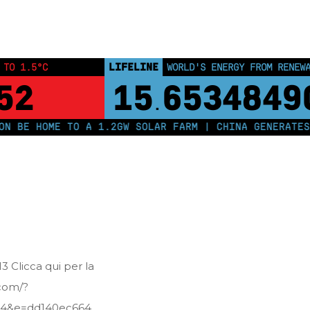
Home
Posts tagged "lettera mensile 2013"
LIFELINE
 TO 1.5°C
WORLD'S ENERGY FROM RENEW
52
15
6534849
.
 BE HOME TO A 1.2GW SOLAR FARM | CHINA GENERATES 
3 Clicca qui per la
.com/?
884&e=dd140ec664