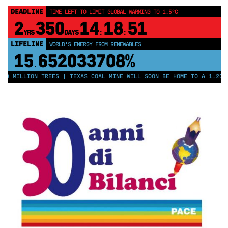
DEADLINE
TIME LEFT TO LIMIT GLOBAL WARMING TO 1.5°C
2
350
14
18
50
YRS
DAYS
:
:
LIFELINE
WORLD'S ENERGY FROM RENEWABLES
15
652033713%
.
50 MILLION TREES | TEXAS COAL MINE WILL SOON BE HOME TO A 1.2GW 