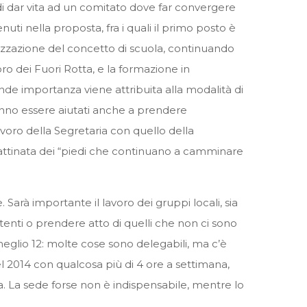
 di dar vita ad un comitato dove far convergere
nuti nella proposta, fra i quali il primo posto è
tizzazione del concetto di scuola, continuando
oro dei Fuori Rotta, e la formazione in
rande importanza viene attribuita alla modalità di
ranno essere aiutati anche a prendere
voro della Segretaria con quello della
mattinata dei “piedi che continuano a camminare
arà importante il lavoro dei gruppi locali, sia
stenti o prendere atto di quelli che non ci sono
eglio 12: molte cose sono delegabili, ma c’è
el 2014 con qualcosa più di 4 ore a settimana,
ta. La sede forse non è indispensabile, mentre lo