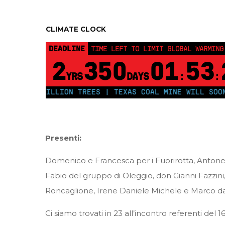
CLIMATE CLOCK
DEADLINE
TIME LEFT TO LIMIT GLOBAL WARMING
2
350
01
53
YRS
DAYS
:
:
250 MILLION TREES | TEXAS COAL MINE WILL SOON BE 
Presenti:
Domenico e Francesca per i Fuorirotta, Antonella
Fabio del gruppo di Oleggio, don Gianni Fazzini
Roncaglione, Irene Daniele Michele e Marco dal 
Ci siamo trovati in 23 all’incontro referenti del