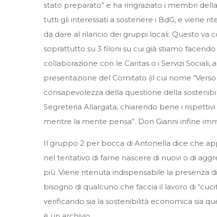
stato preparato” e ha ringraziato i membri della
tutti gli interessati a sostenere i BdG, e viene r
da dare al rilancio dei gruppi locali. Questo v
soprattutto su 3 filoni su cui già stiamo facendo
collaborazione con le Caritas o i Servizi Sociali,
presentazione del Comitato (il cui nome “Verso u
consapevolezza della questione della sostenibil
Segreteria Allargata, chiarendo bene i rispetti
mentre la mente pensa”. Don Gianni infine imma
Il gruppo 2 per bocca di Antonella dice che app
nel tentativo di farne nascere di nuovi o di aggr
più. Viene ritenuta indispensabile la presenza 
bisogno di qualcuno che faccia il lavoro di “cuc
verificando sia la sostenibilità economica sia qu
è un archivio.