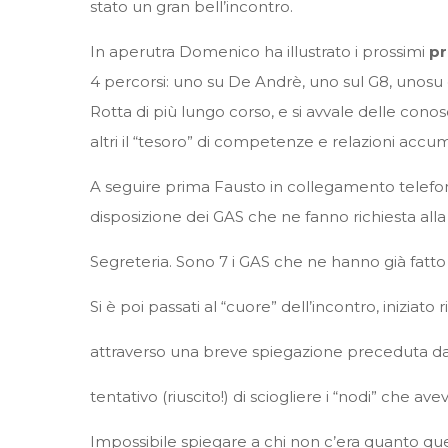
stato un gran bell’incontro.
In aperutra Domenico ha illustrato i prossimi
pr
4 percorsi: uno su De Andrè, uno sul G8, unosu d
Rotta di più lungo corso, e si avvale delle con
altri il “tesoro” di competenze e relazioni accum
A seguire prima Fausto in collegamento telefonic
disposizione dei GAS che ne fanno richiesta alla
Segreteria. Sono 7 i GAS che ne hanno già fatto
Si è poi passati al “cuore” dell’incontro, inizia
attraverso una breve spiegazione preceduta da un
tentativo (riuscito!) di sciogliere i “nodi” che ave
Impossibile spiegare a chi non c’era quanto ques