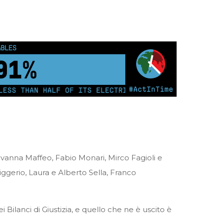
re
OUS PEOPLE
0
km²
#ActInTime
THAN HALF OF ITS ELECTRICITY FROM COAL FOR THE FIR
iovanna Maffeo, Fabio Monari, Mirco Fagioli e
ggerio, Laura e Alberto Sella, Franco
Bilanci di Giustizia, e quello che ne è uscito è