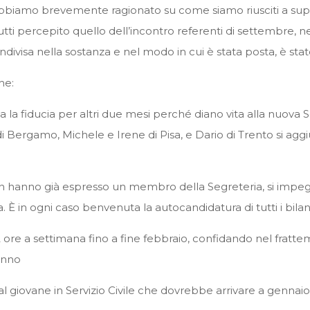
abbiamo brevemente ragionato su come siamo riusciti a sup
ti percepito quello dell’incontro referenti di settembre, nel
visa nella sostanza e nel modo in cui è stata posta, è stat
he:
a la fiducia per altri due mesi perché diano vita alla nuov
 Bergamo, Michele e Irene di Pisa, e Dario di Trento si ag
on hanno già espresso un membro della Segreteria, si impeg
ria. È in ogni caso benvenuta la autocandidatura di tutti i bil
 ore a settimana fino a fine febbraio, confidando nel frattemp
anno
al giovane in Servizio Civile che dovrebbe arrivare a genn