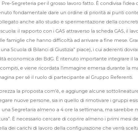
 Pre-Segreteria per il grosso lavoro fatto. È condivisa l’idea
itenuto fondamentale dare un ordine di priorità ai punti conte
a collegato anche allo studio e sperimentazione della concre
 scuola: il rapporto con i GAS attraverso la scheda GAS, il lav
 alle famiglie che hanno difficoltà ad arrivare a fine mese. G
na Scuola di Bilanci di Giustizia” piace), i cui aderenti dov
ità economica dei BdG. È ritenuto importante integrare il la
vi compiti, e viene ricordata l’immagine emersa durante la 
gina per sé il ruolo di partecipante al Gruppo Referenti.
rezza la proposta com’è, e aggiunge alcune sottolineature. S
egare nuove persone, sia in quello di rimotivare i gruppi esi
di una Segretaria almeno a 4 ore la settimana, ma sarebbe m
itura”. È necessario cercare di coprire almeno i primi mesi d
ella dei carichi di lavoro della configurazione che verrà scel