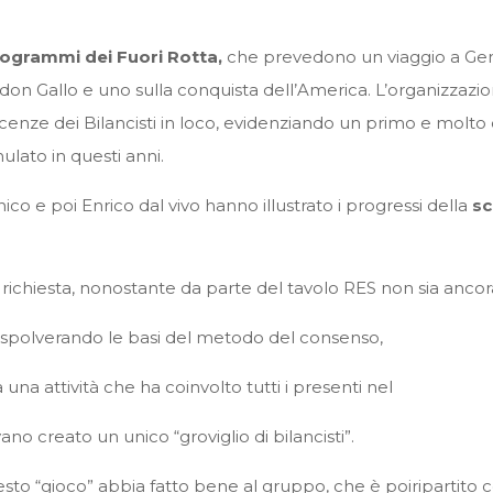
ogrammi dei Fuori Rotta,
che prevedono un viaggio a Geno
on Gallo e uno sulla conquista dell’America. L’organizzazion
oscenze dei Bilancisti in loco, evidenziando un primo e molt
ulato in questi anni.
o e poi Enrico dal vivo hanno illustrato i progressi della
sc
 richiesta, nonostante da parte del tavolo RES non sia anco
to rispolverando le basi del metodo del consenso,
a attività che ha coinvolto tutti i presenti nel
vano creato un unico “groviglio di bilancisti”.
to “gioco” abbia fatto bene al gruppo, che è poiripartito co