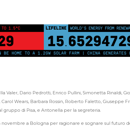
Home
Notizie dalla Segreteria
Verbale Referenti del 16 Novemb
LIFELINE
 TO 1.5°C
LAND PROTECTED BY INDIGEN
28
43,500,00
HOME TO A 1.2GW SOLAR FARM | CHINA GENERATES LESS 
 Valer, Dario Pedrotti, Enrico Pullini, Simonetta Rinaldi, G
, Carol Wears, Barbara Rossin, Roberto Faletto, Giuseppe Fri
gruppo di Pisa, e Antonella per la segreteria.
 16 novembre a Bologna per ragionare e sognare sul futuro dei 