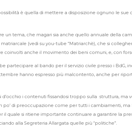
ssibilità è quella di mettere a disposizione ognuno le sue 
re un tema, che magari sia anche quello annuale della cam
 matriarcale (vedi su you-tube “Matriarchè), che si collegh
coinvolti anche il movimento dei beni comuni, e, con forse c
 partecipare al bando per il servizio civile presso i BdG, in
ettembre hanno espresso più malcontento, anche per riporta
si d’occhio i contenuti fissandosi troppo sulla struttura,
n po’ di preoccupazione come per tutti i cambiamenti, ma l
r il quale si ritiene importante continuare a garantire la p
iando alla Segreteria Allargata quelle più “politiche”.