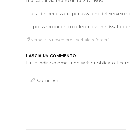
ma sostanzialmente in forza ai BdG
– la sede, necessaria per avvalersi del Servizio C
– il prossimo incontro referenti viene fissato 
verbale 16 novembre
|
verbale referenti
LASCIA UN COMMENTO
Il tuo indirizzo email non sarà pubblicato.
I cam