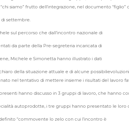
i siamo” frutto dell’integrazione, nel documento “figlio” d
o di settembre.
le sul percorso che dall’incontro nazionale di
ntati da parte della Pre-segreteria incaricata di
 Irene, Michele e Simonetta hanno illustrato i dati
hiaro della situazione attuale e di alcune possibilievoluzioni
to nel tentativo di mettere insieme i risultati del lavoro fa
 presenti hanno discusso in 3 gruppi di lavoro, che hanno con
ecialità autoprodotte, i tre gruppi hanno presentato le loro 
definito “commovente lo zelo con cui l’incontro è