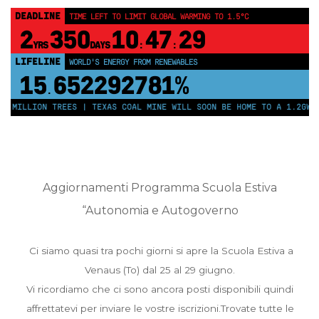
DEADLINE
TIME LEFT TO LIMIT GLOBAL WARMING TO 1.5°C
2
350
10
47
28
YRS
DAYS
:
:
LIFELINE
WORLD'S ENERGY FROM RENEWABLES
15
652292786%
.
 MILLION TREES | TEXAS COAL MINE WILL SOON BE HOME TO A 1.2GW SO
Aggiornamenti Programma Scuola Estiva
“Autonomia e Autogoverno
Ci siamo quasi tra pochi giorni si apre la Scuola Estiva a
Venaus (To) dal 25 al 29 giugno.
Vi ricordiamo che ci sono ancora posti disponibili quindi
affrettatevi per inviare le vostre iscrizioni.Trovate tutte le