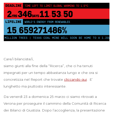
DEADLINE
TIME LEFT TO LIMIT GLOBAL WARMING TO 1.5°C
2
346
11
53
50
YRS
DAYS
:
:
LIFELINE
WORLD'S ENERGY FROM RENEWABLES
15
659271491%
.
0 MILLION TREES | TEXAS COAL MINE WILL SOON BE HOME TO A 1.2GW S
Care/i bilanciste/i,
siamo giunti alla fine della “Ricerca”, che ci ha tenuti
impegnati per un tempo abbastanza lungo e che ora si
concretizza nel Report che trovate
cliccando qui
. E’
lunghetto ma piuttosto interessante.
Da venerdì 23 a domenica 25 marzo ci siamo ritrovati a
Verona per proseguire il cammino della Comunità di Ricerca
dei Bilanci di Giustizia. Dopo l’accoglienza, la presentazione