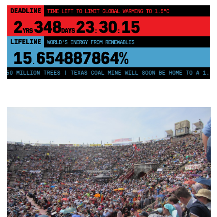
DEADLINE
TIME LEFT TO LIMIT GLOBAL WARMING TO 1.5°C
2
348
23
30
15
YRS
DAYS
:
:
LIFELINE
WORLD'S ENERGY FROM RENEWABLES
15
654887864%
.
250 MILLION TREES | TEXAS COAL MINE WILL SOON BE HOME TO A 1.2GW