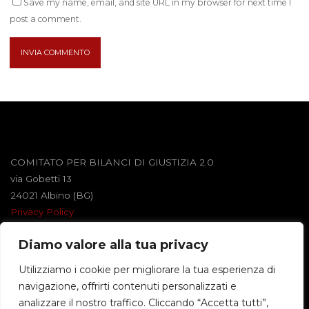
Save my name, email, and site URL in my browser for next time I
post a comment.
COMITATO PER BILANCI DI GIUSTIZIA 2.0
via Gobetti 13
24021 Albino (BG)
Privacy Policy
Diamo valore alla tua privacy
Powered by
Roseta
&
WordPress
.
Utilizziamo i cookie per migliorare la tua esperienza di
navigazione, offrirti contenuti personalizzati e
©2026 BILANCI DI GIUSTIZIA
analizzare il nostro traffico. Cliccando “Accetta tutti”,