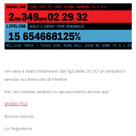
DEADLINE
TIME LEFT TO LIMIT GLOBAL WARMING TO 1.5°C
2
349
02
29
32
YRS
DAYS
:
:
LIFELINE
WORLD'S ENERGY FROM RENEWABLES
15
654668125%
.
0 MILLION TREES | TEXAS COAL MINE WILL SOON BE HOME TO A 1.2GW S
Ieri sera è stato trasmesso dal Tg2 delle 20.30 un simpatico
servizio sui Bilancisti di Mestre.
Per chi volesse vederlo lo riproponiamo anche qui!
VIDEO TG2
Buona visione
La Segreteria