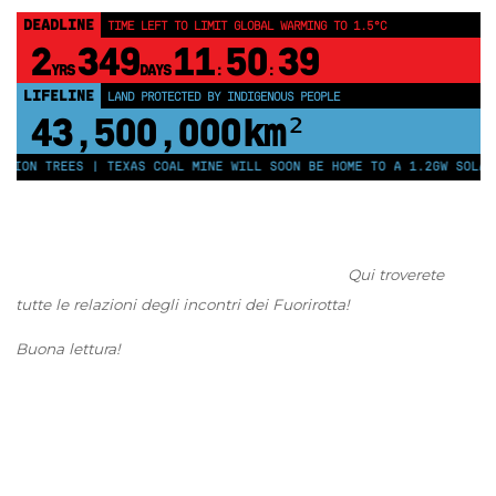
DEADLINE
TIME LEFT TO LIMIT GLOBAL WARMING TO 1.5°C
2
349
11
50
39
YRS
DAYS
:
:
LIFELINE
LAND PROTECTED BY INDIGENOUS PEOPLE
43,500,000
km²
LLION TREES | TEXAS COAL MINE WILL SOON BE HOME TO A 1.2GW SOLAR
Qui troverete
tutte le relazioni degli incontri dei Fuorirotta!
Buona lettura!