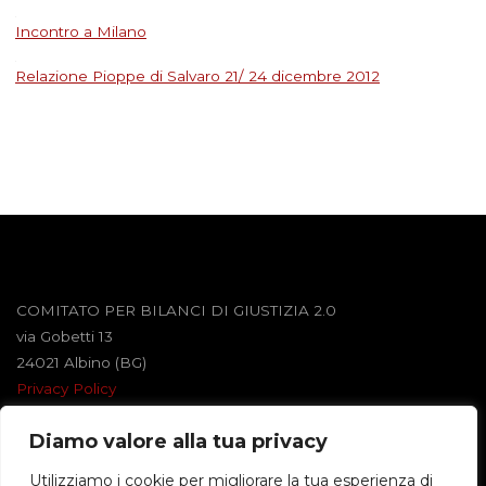
Incontro a Milano
Relazione Pioppe di Salvaro 21/ 24 dicembre 2012
COMITATO PER BILANCI DI GIUSTIZIA 2.0
via Gobetti 13
24021 Albino (BG)
Privacy Policy
Diamo valore alla tua privacy
Powered by
Roseta
&
WordPress
.
Utilizziamo i cookie per migliorare la tua esperienza di