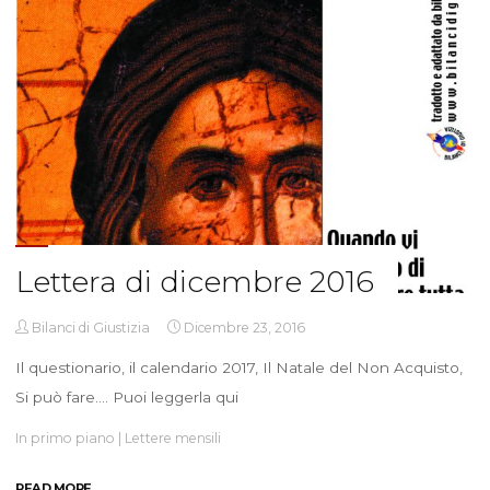
Lettera di dicembre 2016
Bilanci di Giustizia
Dicembre 23, 2016
Il questionario, il calendario 2017, Il Natale del Non Acquisto,
Si può fare…. Puoi leggerla qui
In primo piano
|
Lettere mensili
"Lettera
READ MORE