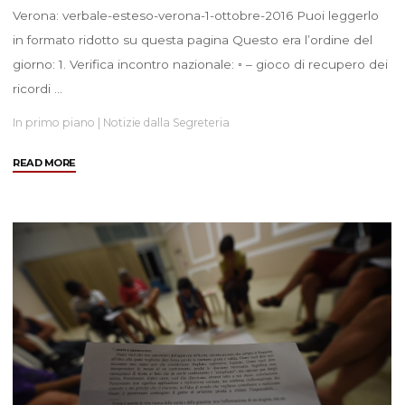
Verona: verbale-esteso-verona-1-ottobre-2016 Puoi leggerlo
in formato ridotto su questa pagina Questo era l’ordine del
giorno: 1. Verifica incontro nazionale: ◦ – gioco di recupero dei
ricordi …
In primo piano
|
Notizie dalla Segreteria
"Verbale
READ MORE
assemblea
1°
ottobre
2016"