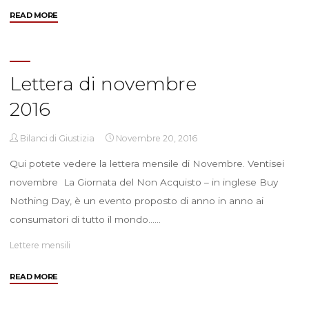
"La
READ MORE
Giornata
del
Non
Acquisto
Lettera di novembre
–
2016
il
contributo
di
Bilanci di Giustizia
Novembre 20, 2016
Gesualdi"
Qui potete vedere la lettera mensile di Novembre. Ventisei
novembre La Giornata del Non Acquisto – in inglese Buy
Nothing Day, è un evento proposto di anno in anno ai
consumatori di tutto il mondo……
Lettere mensili
"Lettera
READ MORE
di
novembre