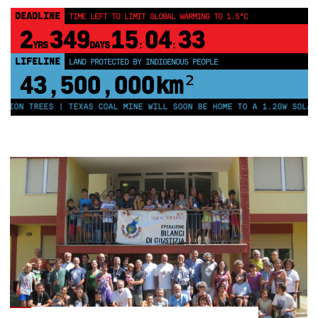
DEADLINE
TIME LEFT TO LIMIT GLOBAL WARMING TO 1.5°C
2
349
15
04
32
YRS
DAYS
:
:
LIFELINE
LAND PROTECTED BY INDIGENOUS PEOPLE
43,500,000
km²
 TREES | TEXAS COAL MINE WILL SOON BE HOME TO A 1.2GW SOLAR FARM