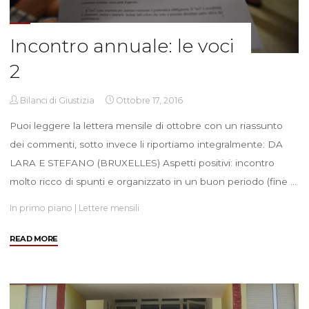
Incontro annuale: le voci
2
Bilanci di Giustizia
Ottobre 17, 2016
Puoi leggere la lettera mensile di ottobre con un riassunto
dei commenti, sotto invece li riportiamo integralmente: DA
LARA E STEFANO (BRUXELLES) Aspetti positivi: incontro
molto ricco di spunti e organizzato in un buon periodo (fine …
In primo piano
|
Lettere mensili
"Incontro
READ MORE
annuale:
le
voci
2"