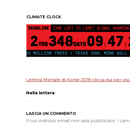
CLIMATE CLOCK
DEADLINE
TIME LEFT TO LIMIT GLOBAL WARMING
2
348
09
47
YRS
DAYS
:
:
 PLANT 250 MILLION TREES | TEXAS COAL MINE WILL SO
Lettera Mensile di Aprile 2018 clicca qui per visu
Nella lettera
:
LASCIA UN COMMENTO
Il tuo indirizzo email non sarà pubblicato.
I cam