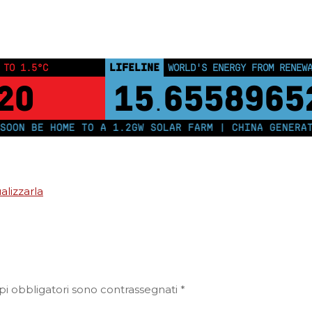
Home
Lettere mensili
Lettera mensile di Aprile2018
LIFELINE
 TO 1.5°C
WORLD'S ENERGY FROM RENEW
19
15
6558965
.
ON BE HOME TO A 1.2GW SOLAR FARM | CHINA GENERATES
alizzarla
pi obbligatori sono contrassegnati
*