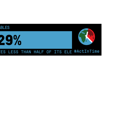
ABLES
39%
#ActInTime
 LESS THAN HALF OF ITS ELECTRICITY FROM COAL FOR 