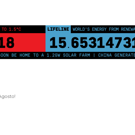
LIFELINE
 TO 1.5°C
WORLD'S ENERGY FROM RENEW
18
15
6531473
.
N BE HOME TO A 1.2GW SOLAR FARM | CHINA GENERATES 
Agosto!