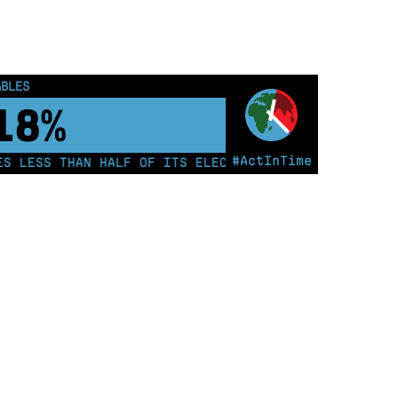
ABLES
23%
#ActInTime
LESS THAN HALF OF ITS ELECTRICITY FROM COAL FOR TH