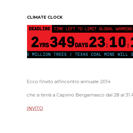
CLIMATE CLOCK
DEADLINE
TIME LEFT TO LIMIT GLOBAL WARMING
2
349
23
10
YRS
DAYS
:
:
PLANT 250 MILLION TREES | TEXAS COAL MINE WILL SOO
Ecco l’invito all’incontro annuale 2014
che si terrà a Caprino Bergamasco dal 28 al 31 
INVITO