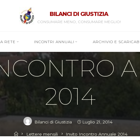
BILANCI DI GIUSTIZIA
CONSUMARE MENO, CONSUMARE MEGLIO!
RA RETE
INCONTRI ANNUALI
ARCHIVIO E SCARICABI
Lettere mensili
 INCONTRO 
2014
Bilanci di Giustizia
Luglio 21, 2014
Home
Lettere mensili
Invito Incontro Annuale 2014