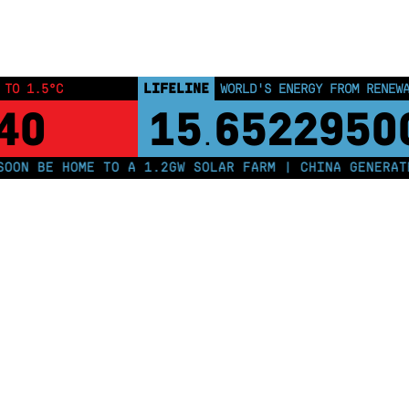
LIFELINE
 TO 1.5°C
WORLD'S ENERGY FROM RENEW
40
15
6522950
.
N BE HOME TO A 1.2GW SOLAR FARM | CHINA GENERATES 