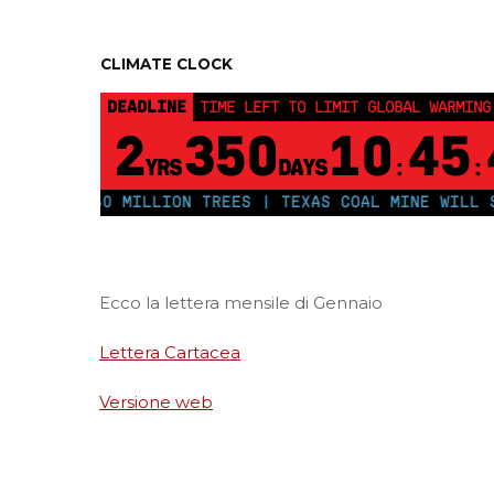
CLIMATE CLOCK
DEADLINE
TIME LEFT TO LIMIT GLOBAL WARMING
2
350
10
45
YRS
DAYS
:
:
PLANT 250 MILLION TREES | TEXAS COAL MINE WILL SOO
Ecco la lettera mensile di Gennaio
Lettera Cartacea
Versione web