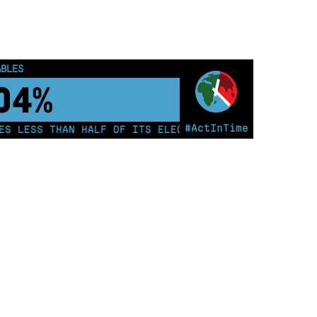
ABLES
09%
#ActInTime
LESS THAN HALF OF ITS ELECTRICITY FROM COAL FOR T