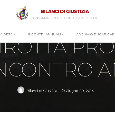
BILANCI DI GIUSTIZIA
CONSUMARE MENO, CONSUMARE MEGLIO!
Fuorirotta
RA RETE
INCONTRI ANNUALI
ARCHIVIO E SCARICABI
IROTTA PRO
INCONTRO 
Bilanci di Giustizia
Giugno 20, 2014