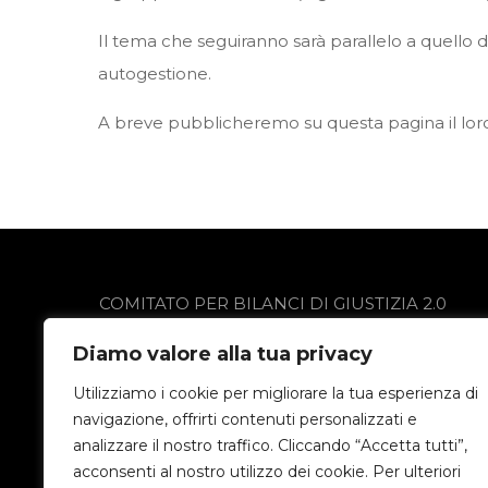
Il tema che seguiranno sarà parallelo a quello 
autogestione.
A breve pubblicheremo su questa pagina il lo
COMITATO PER BILANCI DI GIUSTIZIA 2.0
via Gobetti 13
Diamo valore alla tua privacy
24021 Albino (BG)
Privacy Policy
Utilizziamo i cookie per migliorare la tua esperienza di
navigazione, offrirti contenuti personalizzati e
analizzare il nostro traffico. Cliccando “Accetta tutti”,
acconsenti al nostro utilizzo dei cookie. Per ulteriori