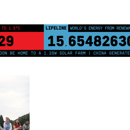
Home
Fuorirotta
Fuorirotta prossima tappa Incontro Annuale
LIFELINE
 TO 1.5°C
WORLD'S ENERGY FROM RENEW
28
15
6548263
.
 BE HOME TO A 1.2GW SOLAR FARM | CHINA GENERATES L