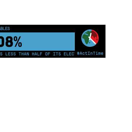
ABLES
18%
#ActInTime
ESS THAN HALF OF ITS ELECTRICITY FROM COAL FOR THE