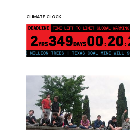
CLIMATE CLOCK
DEADLINE
TIME LEFT TO LIMIT GLOBAL WARMING
2
349
00
20
YRS
DAYS
:
:
LANT 250 MILLION TREES | TEXAS COAL MINE WILL SOON