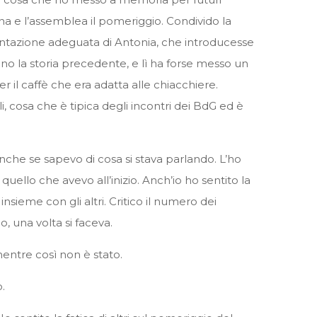
na e l’assemblea il pomeriggio. Condivido la
ntazione adeguata di Antonia, che introducesse
o la storia precedente, e lì ha forse messo un
er il caffè che era adatta alle chiacchiere.
rli, cosa che è tipica degli incontri dei BdG ed è
nche se sapevo di cosa si stava parlando. L’ho
ello che avevo all’inizio. Anch’io ho sentito la
ieme con gli altri. Critico il numero dei
o, una volta si faceva.
mentre così non è stato.
.