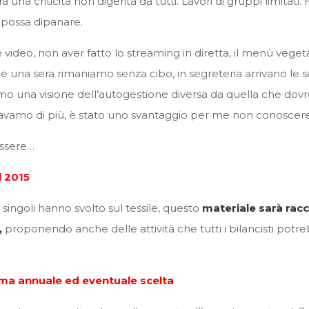
una criticità non digerita da tutti. Lavori di gruppi limitati. 
 possa dipanare.
e video, non aver fatto lo streaming in diretta, il menù ve
e una sera rimaniamo senza cibo, in segreteria arrivano le s
mo una visione dell’autogestione diversa da quella che dovr
ravamo di più, è stato uno svantaggio per me non conoscere l
essere…
l 2015
o singoli hanno svolto sul tessile, questo
materiale sarà rac
,
proponendo anche delle attività che tutti i bilancisti potre
ema annuale ed eventuale scelta