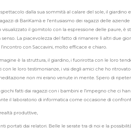
e lo spettacolo dalla sua sommità al calare del sole, il giardino
 ragazzi di BariKamà e l’entusiasmo dei ragazzi delle aziend
o visualizzato il gomitolo con la espressione delle paure, 
 senso. La piacevolezza del fatto di rimanere lì altri due gio
l’incontro con Saccavini, molto efficace e chiaro.
gine è la struttura, il giardino, i fuorirotta con le loro tend
i con le loro testimonianze, i visi degli amici che ho ritrovato
a meditazione non mi erano venute in mente. Spero di ripeter
i giochi fatti dai ragazzi con i bambini e l’impegno che ci han
te il laboratorio di informatica come occasione di confronto 
 realtà produttive,
nti portati dai relatori. Belle le serate tra di noi e la possib