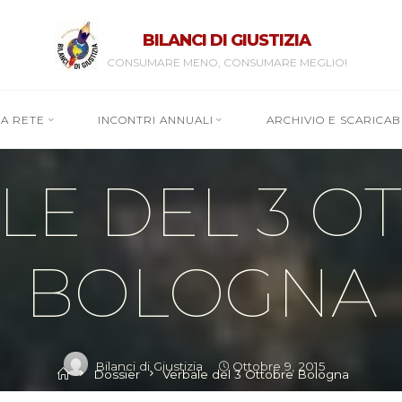
BILANCI DI GIUSTIZIA
CONSUMARE MENO, CONSUMARE MEGLIO!
RA RETE
INCONTRI ANNUALI
ARCHIVIO E SCARICABI
Dossier
LE DEL 3 O
BOLOGNA
Bilanci di Giustizia
Ottobre 9, 2015
Home
Dossier
Verbale del 3 Ottobre Bologna