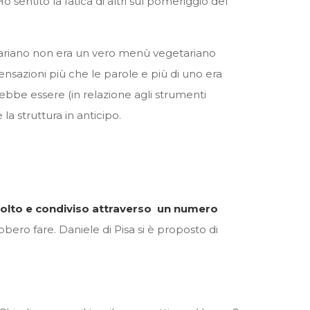
Ho sentito la fatica di altri sul pomeriggio del
getariano non era un vero menù vegetariano
ensazioni più che le parole e più di uno era
ebbe essere (in relazione agli strumenti
a struttura in anticipo.
colto e condiviso attraverso un numero
bbero fare. Daniele di Pisa si è proposto di