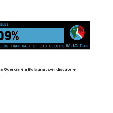
OUS PEOPLE
0
km²
#ActInTime
HAN HALF OF ITS ELECTRICITY FROM COAL FOR THE FIRS
lla Quercia 4 a Bologna , per discutere