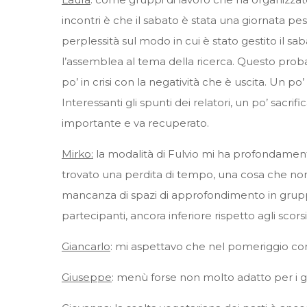
incontri è che il sabato è stata una giornata pe
perplessità sul modo in cui è stato gestito i
l’assemblea al tema della ricerca. Questo prob
po’ in crisi con la negatività che è uscita. Un po
Interessanti gli spunti dei relatori, un po’ sacrif
importante e va recuperato.
Mirko:
la modalità di Fulvio mi ha profondamente 
trovato una perdita di tempo, una cosa che non 
mancanza di spazi di approfondimento in gruppo,
partecipanti, ancora inferiore rispetto agli scors
Giancarlo
: mi aspettavo che nel pomeriggio con 
Giuseppe
: menù forse non molto adatto per i g