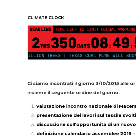
CLIMATE CLOCK
DEADLINE
TIME LEFT TO LIMIT GLOBAL WARMING
2
350
08
49
YRS
DAYS
:
:
50 MILLION TREES | TEXAS COAL MINE WILL SOON BE HO
Ci siamo incontrati il giorno 3/10/2015 alle o
insieme il seguente ordine del giorno:
valutazione incontro nazionale di Macer
presentazione dei lavori sul tessile svolti
discussione sull’opportunità di un nuov
definizione calendario assemblee 2015 –