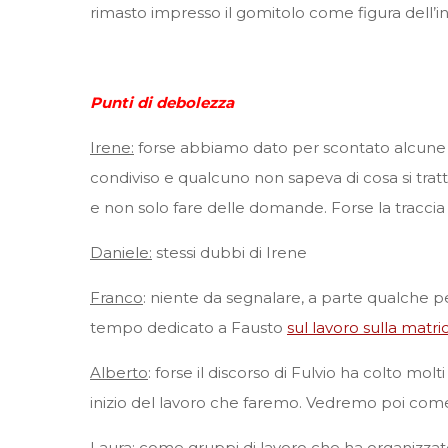
rimasto impresso il gomitolo come figura dell’i
Punti di debolezza
Irene:
forse abbiamo dato per scontato alcune co
condiviso e qualcuno non sapeva di cosa si trat
e non solo fare delle domande. Forse la traccia 
Daniele:
stessi dubbi di Irene
Franco
: niente da segnalare, a parte qualche per
tempo dedicato a Fausto
sul lavoro sulla matr
Alberto
: forse il discorso di Fulvio ha colto m
inizio del lavoro che faremo. Vedremo poi come 
Laura
: come gruppi di lavoro che ha organizzat