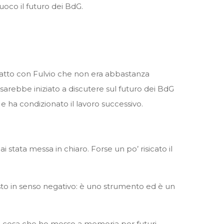
oco il futuro dei BdG.
 fatto con Fulvio che non era abbastanza
sarebbe iniziato a discutere sul futuro dei BdG
e ha condizionato il lavoro successivo.
 stata messa in chiaro. Forse un po’ risicato il
isto in senso negativo: è uno strumento ed è un
La cosa che ho messo a memoria per futuri