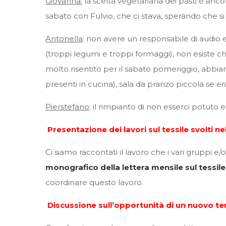
Giovanna:
la scelta vegetariana dei pasti è ancora 
sabato con Fulvio, che ci stava, sperando che si
Antonella
: non avere un responsabile di audio 
(troppi legumi e troppi formaggi), non esiste ch
molto risentito per il sabato pomeriggio, abbia
presenti in cucina), sala da pranzo piccola se e
Pierstefano
: il rimpianto di non esserci potuto 
Presentazione dei lavori sul tessile svolti ne
Ci siamo raccontati il lavoro che i vari gruppi e/
monografico della lettera mensile sul tessile
coordinare questo lavoro.
Discussione sull’opportunità di un nuovo t