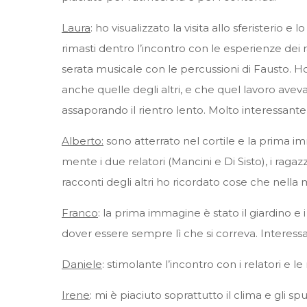
Laura
: ho visualizzato la visita allo sferisterio 
rimasti dentro l’incontro con le esperienze dei
serata musicale con le percussioni di Fausto. H
anche quelle degli altri, e che quel lavoro aveva
assaporando il rientro lento. Molto interessante 
Alberto:
sono atterrato nel cortile e la prima imma
mente i due relatori (Mancini e Di Sisto), i ragazz
racconti degli altri ho ricordato cose che nell
Franco
: la prima immagine è stato il giardino e 
dover essere sempre lì che si correva. Interessan
Daniele
: stimolante l’incontro con i relatori e le
Irene
: mi è piaciuto soprattutto il clima e gli spu