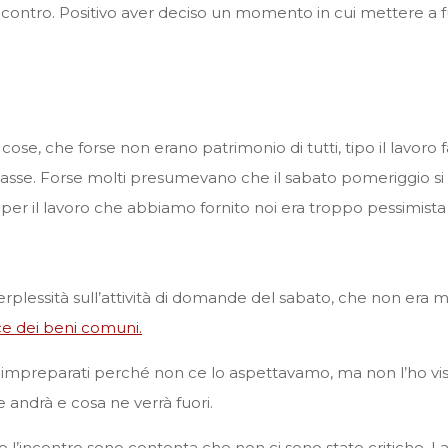
ncontro. Positivo aver deciso un momento in cui mettere a fu
se, che forse non erano patrimonio di tutti, tipo il lavoro
tasse. Forse molti presumevano che il sabato pomeriggio si 
per il lavoro che abbiamo fornito noi era troppo pessimista 
plessità sull’attività di domande del sabato, che non era mai
ice dei beni comuni.
olti impreparati perché non ce lo aspettavamo, ma non l’ho v
andrà e cosa ne verrà fuori.
o l’incontro sono contenta che non ci sono state critiche. 