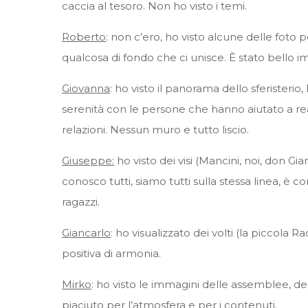
caccia al tesoro. Non ho visto i temi.
Roberto
: non c’ero, ho visto alcune delle foto 
qualcosa di fondo che ci unisce. È stato bello i
Giovanna
: ho visto il panorama dello sferisterio,
serenità con le persone che hanno aiutato a real
relazioni. Nessun muro e tutto liscio.
Giuseppe:
ho visto dei visi (Mancini, noi, don Gia
conosco tutti, siamo tutti sulla stessa linea, è c
ragazzi.
Giancarlo
: ho visualizzato dei volti (la piccola
positiva di armonia.
Mirko
: ho visto le immagini delle assemblee, d
piaciuto per l’atmosfera e per i contenuti.