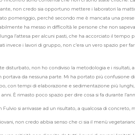
sante, non credo sia opportuno mettere i laboratori la matti
l sabato pomeriggio, perché secondo me è mancata una prese
abilmente ha messo in difficoltà le persone che non sapevan
’ lunga l’attesa per alcuni pasti, che ha accorciato il tempo p
icati invece i lavori di gruppo, non c’era un vero spazio per fa
disturbato, non ho condiviso la metodologia e i risultati, a
portava da nessuna parte. Mi ha portato più confusione di qu
 con tempi di elaborazione e sedimentazione più lunghi, ins
i anni. È rimasto poco spazio per dire cosa si fa durante l’ann
Fulvio si arrivasse ad un risultato, a qualcosa di concreto, 
iovani, non credo abbia senso che ci sia il menù vegetariano