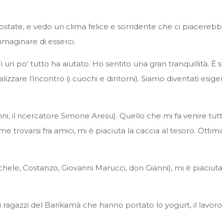
postate, e vedo un clima felice e sorridente che ci piacereb
mmaginare di esserci.
 lì un po’ tutto ha aiutato. Ho sentito una gran tranquillità. È
izzare l’incontro (i cuochi e dintorni). Siamo diventati esig
nni, il ricercatore Simone Aresu). Quello che mi fa venire tutti
ome trovarsi fra amici, mi è piaciuta la caccia al tesoro. Ottim
 Rachele, Costanzo, Giovanni Marucci, don Gianni), mi è piaciu
ei ragazzi del Barikamà che hanno portato lo yogurt, il lav