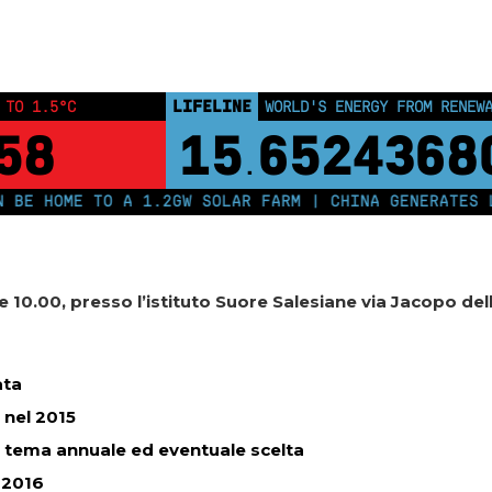
LIFELINE
 TO 1.5°C
LAND PROTECTED BY INDIGEN
58
43,500,00
ME TO A 1.2GW SOLAR FARM | CHINA GENERATES LESS T
re 10.00, presso l’istituto Suore Salesiane via Jacopo de
ata
 nel 2015
o tema annuale ed eventuale scelta
 2016