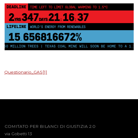
DEADLINE
TIME LEFT TO LIMIT GLOBAL WARMING TO 1.5°C
2
347
21
16
37
YRS
DAYS
:
:
LIFELINE
WORLD'S ENERGY FROM RENEWABLES
15
656816677%
.
250 MILLION TREES | TEXAS COAL MINE WILL SOON BE HOME TO A 1.2GW
Questionario_GAS[1]
COMITATO PER BILANCI DI GIUSTIZIA 2.0
via Gobetti 13