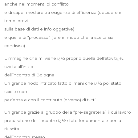
anche nei momenti di conflitto
e di saper mediare tra esigenze di efficienza (decidere in
tempi brevi
sulla base di dati e info oggettive)
e quelle di “processo” (fare in modo che la scelta sia
condivisa)
L’immagine che mi viene ï¿½ proprio quella dell’attivitï¿½
svolta all’inizio
dell’incontro di Bologna
Un grande nodo intricato fatto di mani che ï¿½ poi stato
sciolto con
pazienza e con il contributo (diverso) di tutti…
Un grande grazie al gruppo della “pre-segreteria” il cui lavoro
preparatorio dell’incontro ï¿½ stato fondamentale per la
riuscita
dell’incontro stesso