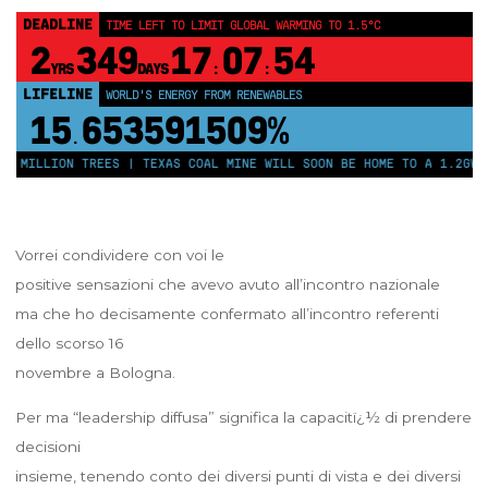
DEADLINE
TIME LEFT TO LIMIT GLOBAL WARMING TO 1.5°C
2
349
17
07
54
YRS
DAYS
:
:
LIFELINE
WORLD'S ENERGY FROM RENEWABLES
15
653591514%
.
0 MILLION TREES | TEXAS COAL MINE WILL SOON BE HOME TO A 1.2GW S
Vorrei condividere con voi le
positive sensazioni che avevo avuto all’incontro nazionale
ma che ho decisamente confermato all’incontro referenti
dello scorso 16
novembre a Bologna.
Per ma “leadership diffusa” significa la capacitï¿½ di prendere
decisioni
insieme, tenendo conto dei diversi punti di vista e dei diversi