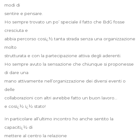
modi di
sentire e pensare.
Ho sempre trovato un po’ speciale il fatto che BdG fosse
cresciuta e
abbia percorso cosï¿½ tanta strada senza una organizzazione
molto
strutturata e con la partecipazione attiva degli aderenti.
Ho sempre avuto la sensazione che chiunque si proponesse
di dare una
mano attivamente nell’organizzazione dei diversi eventi o
delle
collaborazioni con altri avrebbe fatto un buon lavoro…
e cosï¿½ ï¿½ stato!
In particolare all’ultimo incontro ho anche sentito la
capacitï¿½ di
mettere al centro la relazione