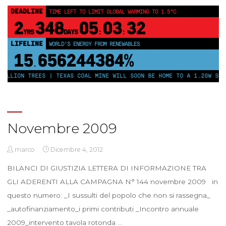
DEADLINE
TIME LEFT TO LIMIT GLOBAL WARMING TO 1.5°C
2
348
05
03
31
YRS
DAYS
:
:
LIFELINE
LAND PROTECTED BY INDIGENOUS PEOPLE
43,500,000
km²
LLION TREES | TEXAS COAL MINE WILL SOON BE HOME TO A 1.2GW SOLAR
Novembre 2009
marco
Dicembre 4, 2012
BILANCI DI GIUSTIZIA LETTERA DI INFORMAZIONE TRA
GLI ADERENTI ALLA CAMPAGNA N° 144 novembre 2009 in
questo numero: _I sussulti del popolo che non si rassegna_
_autofinanziamento_i primi contributi _Incontro annuale
2009_intervento tavola rotonda …