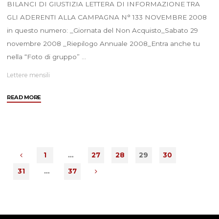
BILANCI DI GIUSTIZIA LETTERA DI INFORMAZIONE TRA
GLI ADERENTI ALLA CAMPAGNA N° 133 NOVEMBRE 2008
in questo numero: _Giornata del Non Acquisto_Sabato 29
novembre 2008 _Riepilogo Annuale 2008_Entra anche tu
nella “Foto di gruppo” …
Lettere mensili
"Novembre
READ MORE
2008"
1
…
27
28
29
30
31
…
37